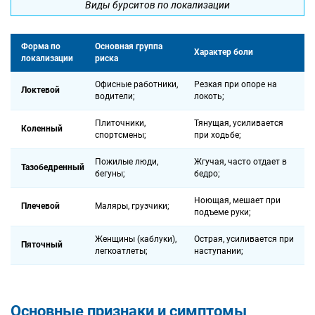
Виды бурситов по локализации
Форма по
Основная группа
Характер боли
локализации
риска
Офисные работники,
Резкая при опоре на
Локтевой
водители;
локоть;
Плиточники,
Тянущая, усиливается
Коленный
спортсмены;
при ходьбе;
Пожилые люди,
Жгучая, часто отдает в
Тазобедренный
бегуны;
бедро;
Ноющая, мешает при
Плечевой
Маляры, грузчики;
подъеме руки;
Женщины (каблуки),
Острая, усиливается при
Пяточный
легкоатлеты;
наступании;
Основные признаки и симптомы