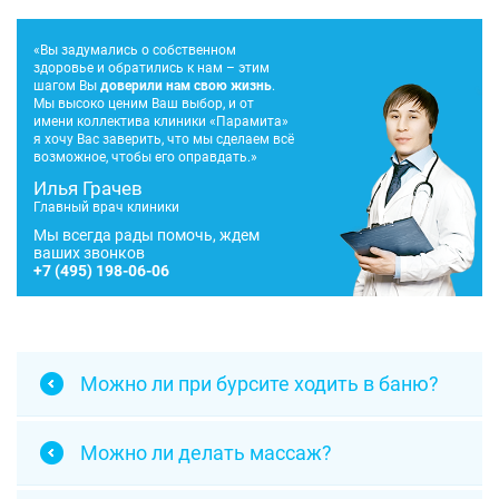
«Вы задумались о собственном
здоровье и обратились к нам – этим
шагом Вы
доверили нам свою жизнь
.
Мы высоко ценим Ваш выбор, и от
имени коллектива клиники «Парамита»
я хочу Вас заверить, что мы сделаем всё
возможное, чтобы его оправдать.»
Илья Грачев
Главный врач клиники
Мы всегда рады помочь, ждем
ваших звонков
+7
(495) 198-06-06
Можно ли при бурсите ходить в баню?
Можно ли делать массаж?