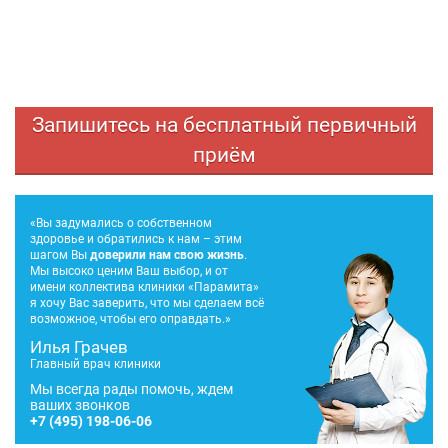
Запишитесь на бесплатный первичный
приём
«Вы задумались о собственном
здоровье и обратились к нам – этим
шагом Вы
доверили нам свою жизнь
.
Мы высоко ценим Ваш выбор, и от
имени коллектива клиники «Парамита»
я хочу Вас заверить, что мы сделаем всё
возможное, чтобы его оправдать.»
Илья Грачев
Главный врач клиники
Мы всегда рады помочь, ждем
ваших звонков
+7
(495) 198-06-06