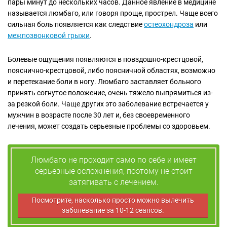
пары минут до нескольких часов. Данное явление в медицине
называется люмбаго, или говоря проще, прострел. Чаще всего
сильная боль появляется как следствие
остеохондроза
или
межпозвонковой грыжи
.
Болевые ощущения появляются в повздошно-крестцовой,
пояснично-крестцовой, либо поясничной областях, возможно
и перетекание боли в ногу. Люмбаго заставляет больного
принять согнутое положение, очень тяжело выпрямиться из-
за резкой боли. Чаще других это заболевание встречается у
мужчин в возрасте после 30 лет и, без своевременного
лечения, может создать серьезные проблемы со здоровьем.
Люмбаго не проходит само по себе и имеет
серьезные осложнения, поэтому не стоит
затягивать с лечением.
Посмотрите, насколько просто можно вылечить
заболевание за 10-12 сеансов.