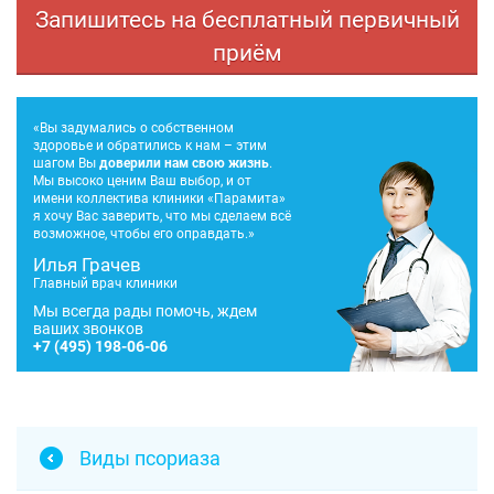
Запишитесь на бесплатный первичный
приём
«Вы задумались о собственном
здоровье и обратились к нам – этим
шагом Вы
доверили нам свою жизнь
.
Мы высоко ценим Ваш выбор, и от
имени коллектива клиники «Парамита»
я хочу Вас заверить, что мы сделаем всё
возможное, чтобы его оправдать.»
Илья Грачев
Главный врач клиники
Мы всегда рады помочь, ждем
ваших звонков
+7
(495) 198-06-06
Виды псориаза