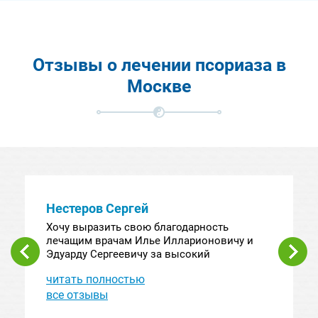
Отзывы о лечении псориаза в
Москве
Нестеров Сергей
Хочу выразить свою благодарность
лечащим врачам Илье Илларионовичу и
Эдуарду Сергеевичу за высокий
профессионализм, Только их методика
читать полностью
лечения моего псориаза привела к
положительному результату, Кроме
все отзывы
полученной качественной услуги я получил