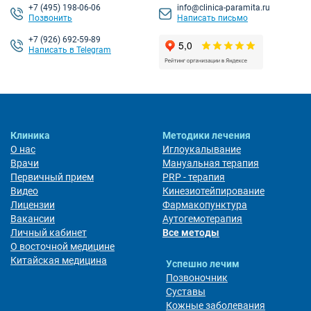
+7
(495) 198-06-06
info@clinica-paramita.ru
Позвонить
Написать письмо
+7 (926) 692-59-89
Написать в Telegram
Клиника
Методики лечения
О нас
Иглоукалывание
Врачи
Мануальная терапия
Первичный прием
PRP - терапия
Видео
Кинезиотейпирование
Лицензии
Фармакопунктура
Вакансии
Аутогемотерапия
Личный кабинет
Все методы
О восточной медицине
Китайская медицина
Успешно лечим
Позвоночник
Суставы
Кожные заболевания