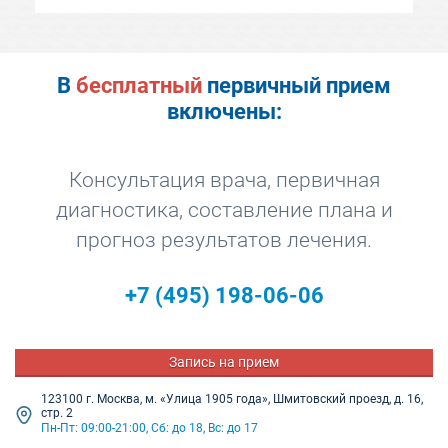
уверенность в себе, В клинике приятная
обстановка, чистота и порядок Я доверяю
этой клинике на 100% и буду ее
рекомендовать своим знакомым и
родственникам, Всем желаю удачи!
В
бесплатный
первичный прием
включены:
Консультация врача, первичная
диагностика, составление плана и
прогноз результатов лечения.
+7
(495) 198-06-06
Запись на прием
123100 г. Москва, м. «Улица 1905 года», Шмитовский проезд, д. 16,
стр. 2
Пн-Пт: 09:00-21:00, Сб: до 18, Вс: до 17