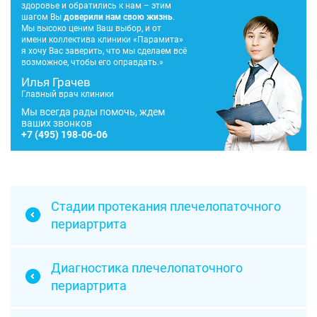
здоровье и обратились к нам – этим
шагом Вы
доверили нам свою жизнь
.
Мы высоко ценим Ваш выбор, и от
имени коллектива клиники «Парамита»
я хочу Вас заверить, что мы сделаем всё
возможное, чтобы его оправдать.»
Илья Грачев
Главный врач клиники
Мы всегда рады помочь, ждем
ваших звонков
+7
(495) 198-06-06
Стадии протекания плечелопаточного
периартрита
Диагностика плечелопаточного
периартрита