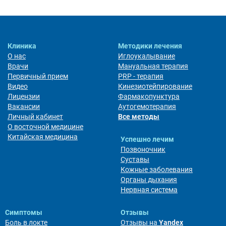
Клиника
Методики лечения
О нас
Иглоукалывание
Врачи
Мануальная терапия
Первичный прием
PRP - терапия
Видео
Кинезиотейпирование
Лицензии
Фармакопунктура
Вакансии
Аутогемотерапия
Личный кабинет
Все методы
О восточной медицине
Китайская медицина
Успешно лечим
Позвоночник
Суставы
Кожные заболевания
Органы дыхания
Нервная система
Симптомы
Отзывы
Боль в локте
Отзывы на
Yandex