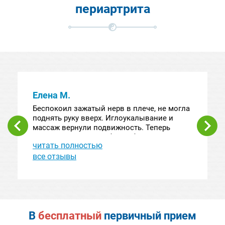
периартрита
Елена М.
Беспокоил зажатый нерв в плече, не могла
поднять руку вверх. Иглоукалывание и
массаж вернули подвижность. Теперь
продолжаю играть в баскетбол и даже
читать полностью
участвую в соревнованиях. Очень
благодарна врачу Худжинову Олегу
все отзывы
Анатольевичу.
В
бесплатный
первичный прием