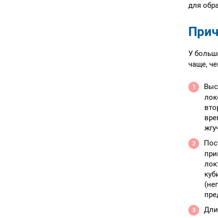
для обр
Прич
У больш
чаще, ч
Выс
лок
вто
вре
жгу
Пос
при
лок
куб
(не
пре
Дли