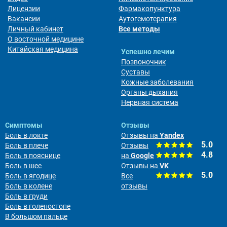
Лицензии
Фармакопунктура
Вакансии
Аутогемотерапия
Личный кабинет
Все методы
О восточной медицине
Китайская медицина
Успешно лечим
Позвоночник
Суставы
Кожные заболевания
Органы дыхания
Нервная система
Симптомы
Отзывы
Боль в локте
Отзывы на
Yandex
5.0
Боль в плече
Отзывы
4.8
Боль в пояснице
на
Google
Боль в шее
Отзывы на
VK
5.0
Боль в ягодице
Все
Боль в колене
отзывы
Боль в груди
Боль в голеностопе
В большом пальце