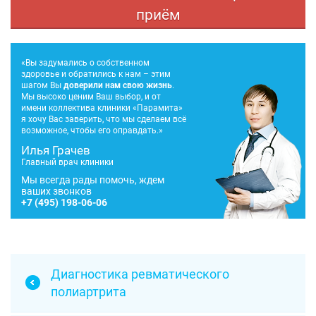
приём
«Вы задумались о собственном
здоровье и обратились к нам – этим
шагом Вы
доверили нам свою жизнь
.
Мы высоко ценим Ваш выбор, и от
имени коллектива клиники «Парамита»
я хочу Вас заверить, что мы сделаем всё
возможное, чтобы его оправдать.»
Илья Грачев
Главный врач клиники
Мы всегда рады помочь, ждем
ваших звонков
+7
(495) 198-06-06
Диагностика ревматического
полиартрита