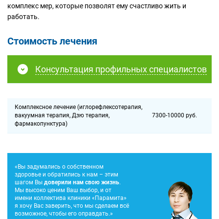
комплекс мер, которые позволят ему счастливо жить и
работать.
Стоимость лечения
Консультация профильных специалистов
Комплексное лечение (иглорефлексотерапия,
вакуумная терапия, Дзю терапия,
7300-10000 руб.
фармакопунктура)
«Вы задумались о собственном
здоровье и обратились к нам – этим
шагом Вы
доверили нам свою жизнь
.
Мы высоко ценим Ваш выбор, и от
имени коллектива клиники «Парамита»
я хочу Вас заверить, что мы сделаем всё
возможное, чтобы его оправдать.»