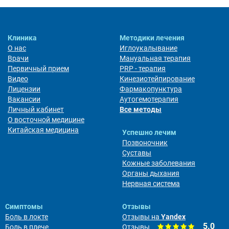
Клиника
Методики лечения
О нас
Иглоукалывание
Врачи
Мануальная терапия
Первичный прием
PRP - терапия
Видео
Кинезиотейпирование
Лицензии
Фармакопунктура
Вакансии
Аутогемотерапия
Личный кабинет
Все методы
О восточной медицине
Китайская медицина
Успешно лечим
Позвоночник
Суставы
Кожные заболевания
Органы дыхания
Нервная система
Симптомы
Отзывы
Боль в локте
Отзывы на
Yandex
5.0
Боль в плече
Отзывы