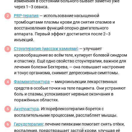
изменения в состоянии больного бывает заметно уже
через 1–3 сеанса.
PRP-терапия
— использование насыщенной
тромбоцитами плазмы крови для снятия спазмов и
восстановления функций опорно-двигательного
аппарата. Первый эффект достигается после 2–3
инъекций.
Стоунтерапия (массаж камнями)
— улучшает
кровообращение во всём теле, купирует болевой синдром
и спастику. Ещё одно свойство стоунтерапии, важное для
лечения болезни Бехтерева, — она повышает настроение
и тонус организма, снимает депрессивные симптомы.
Фармакопунктура
— микроинъекции лекарственных
средств в особые точки на теле пациента. Они устраняют
боль и спазмы, успокаивают нервные окончания в
поражённых областях.
Акупунктура
. Иглорефлексотерапия борется с
воспалительными процессами, расслабляет мышцы.
Гирудотерапия
: лечение пиявками помогает снять отёки,
воспаления, предотвращает застой крови, улучшая её