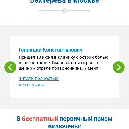
Бехтерева в Москве
Геннадий Константинович
Пришел 10 июня в клинику с острой болью
в шее и голове. Были зажаты нервы в
шейном отделе позвоночника. У меня
болезнь Бехтерева и сильное искривление
читать полностью
шеи. После первых же сеансов у Мазана
Батыровича стало значительно лучше. А
все отзывы
после окончания курса снова вышел на
работу. На сеансах проводились:точечный
массаж,иглоукалывание и банки. Большое
вам спасибо!!!
В
бесплатный
первичный прием
включены: