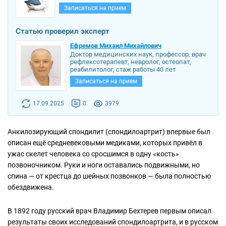
Записаться на прием
Статью проверил эксперт
Ефремов Михаил Михайлович
Доктор медицинских наук, профессор, врач
рефлексотерапевт, невролог, остеопат,
реабилитолог, стаж работы 40 лет
Записаться на прием
17.09.2025
0
3979
Анкилозирующий спондилит (спондилоартрит) впервые был
описан ещё средневековыми медиками, которых привёл в
ужас скелет человека со сросшимся в одну «кость»
позвоночником. Руки и ноги оставались подвижными, но
спина — от крестца до шейных позвонков — была полностью
обездвижена.
В 1892 году русский врач Владимир Бехтерев первым описал
результаты своих исследований спондилоартрита, и в русском