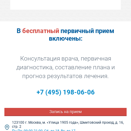
Когда пытался лечиться по рекомендациям
врача поликлиники,такого стойкого
результата у меня никогда не наблюдалось.
Боли проходили только на период действия
препаратов.
В
бесплатный
первичный прием
включены:
Консультация врача, первичная
диагностика, составление плана и
прогноз результатов лечения.
+7
(495) 198-06-06
Запись на прием
123100 г. Москва, м. «Улица 1905 года», Шмитовский проезд, д. 16,
стр. 2
Пн-Пт: 09:00-21:00, Сб: до 18, Вс: до 17