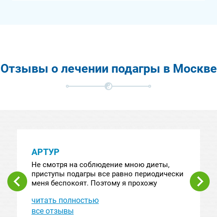
Отзывы о лечении подагры в Москве
АРТУР
Не смотря на соблюдение мною диеты,
приступы подагры все равно периодически
меня беспокоят. Поэтому я прохожу
курсовое лечение в клинике "Парамита",
читать полностью
после которого заболевание отступает и
какое-то время я могу жить спокойно.
все отзывы