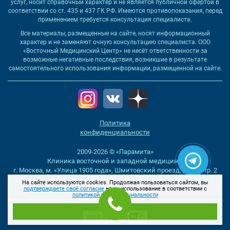
услуг, носит справочный характер и не является публичной офертой в
соответствии со ст. 435 и 437 ГК РФ. Имеются противопоказания, перед
применением требуется консультация специалиста.
Все материалы, размещенные на сайте, носят информационный
характер и не заменяют очную консультацию специалиста. ООО
«Восточный Медицинский Центр» не несёт ответственности за
возможные негативные последствия, возникшие в результате
самостоятельного использования информации, размещенной на сайте.
Политика
конфиденциальности
2009-2026 © «Парамита»
Клиника восточной и западной медицины
г. Москва, м. «Улица 1905 года», Шмитовский проезд, д. 16, стр. 2
На сайте используются cookies. Продолжая пользоваться сайтом, вы
+7
(495) 198-06-06
подтверждаете своё согласие
на их использование в соответствии с
политикой конфиденциальности
Отлично