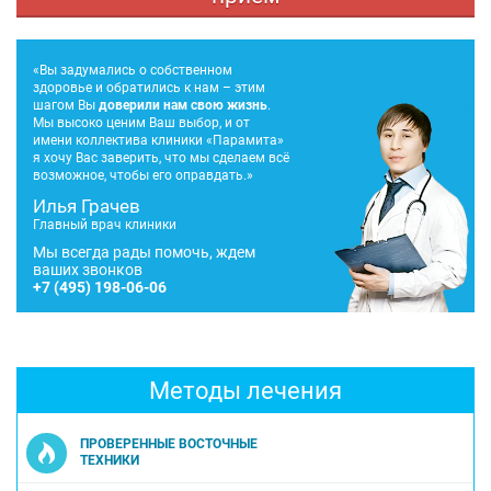
«Вы задумались о собственном
здоровье и обратились к нам – этим
шагом Вы
доверили нам свою жизнь
.
Мы высоко ценим Ваш выбор, и от
имени коллектива клиники «Парамита»
я хочу Вас заверить, что мы сделаем всё
возможное, чтобы его оправдать.»
Илья Грачев
Главный врач клиники
Мы всегда рады помочь, ждем
ваших звонков
+7
(495) 198-06-06
Методы лечения
ПРОВЕРЕННЫЕ ВОСТОЧНЫЕ
ТЕХНИКИ