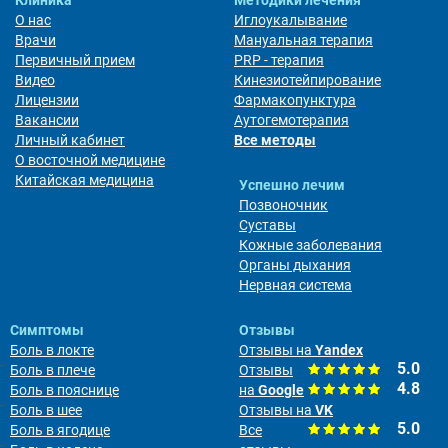
Клиника
Методики лечения
О нас
Иглоукалывание
Врачи
Мануальная терапия
Первичный прием
PRP - терапия
Видео
Кинезиотейпирование
Лицензии
Фармакопунктура
Вакансии
Аутогемотерапия
Личный кабинет
Все методы
О восточной медицине
Китайская медицина
Успешно лечим
Позвоночник
Суставы
Кожные заболевания
Органы дыхания
Нервная система
Симптомы
Отзывы
Боль в локте
Отзывы на
Yandex
5.0
Боль в плече
Отзывы
4.8
Боль в пояснице
на
Google
Боль в шее
Отзывы на
VK
5.0
Боль в ягодице
Все