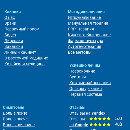
Клиника
Методики лечения
О нас
Иглоукалывание
Врачи
Мануальная терапия
Первичный прием
PRP - терапия
Видео
Кинезиотейпирование
Лицензии
Фармакопунктура
Вакансии
Аутогемотерапия
Личный кабинет
Все методы
О восточной медицине
Китайская медицина
Успешно лечим
Позвоночник
Суставы
Кожные заболевания
Органы дыхания
Нервная система
Симптомы
Отзывы
Боль в локте
Отзывы на
Yandex
5.0
Боль в плече
Отзывы
4.8
Боль в пояснице
на
Google