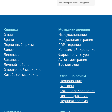
Клиника
Методики лечения
О нас
Иглоукалывание
Врачи
Мануальная терапия
Первичный прием
PRP - терапия
Видео
Кинезиотейпирование
Лицензии
Фармакопунктура
Вакансии
Аутогемотерапия
Личный кабинет
Все методы
О восточной медицине
Китайская медицина
Успешно лечим
Позвоночник
Суставы
Кожные заболевания
Органы дыхания
Нервная система