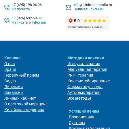
+7
(495) 198-06-06
info@clinica-paramita.ru
Позвонить
Написать письмо
+7 (926) 692-59-89
Написать в Telegram
Клиника
Методики лечения
О нас
Иглоукалывание
Врачи
Мануальная терапия
Первичный прием
PRP - терапия
Видео
Кинезиотейпирование
Лицензии
Фармакопунктура
Вакансии
Аутогемотерапия
Личный кабинет
Все методы
О восточной медицине
Китайская медицина
Успешно лечим
Позвоночник
Суставы
Кожные заболевания