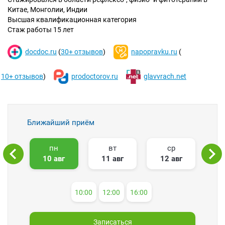
Китае, Монголии, Индии
Высшая квалификационная категория
Стаж работы 15 лет
docdoc.ru
(
30+ отзывов
)
napopravku.ru
(
10+ отзывов
)
prodoctorov.ru
glavvrach.net
Ближайший приём
пн
вт
ср
10 авг
11 авг
12 авг
1
10:00
12:00
16:00
Записаться