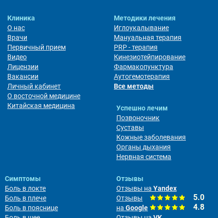
Клиника
Методики лечения
О нас
Иглоукалывание
Врачи
Мануальная терапия
Первичный прием
PRP - терапия
Видео
Кинезиотейпирование
Лицензии
Фармакопунктура
Вакансии
Аутогемотерапия
Личный кабинет
Все методы
О восточной медицине
Китайская медицина
Успешно лечим
Позвоночник
Суставы
Кожные заболевания
Органы дыхания
Нервная система
Симптомы
Отзывы
Боль в локте
Отзывы на
Yandex
5.0
Боль в плече
Отзывы
4.8
Боль в пояснице
на
Google
Боль в шее
Отзывы на
VK