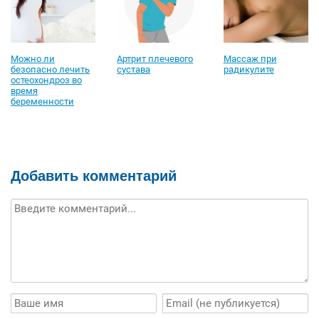
Можно ли
Артрит плечевого
Массаж при
безопасно лечить
сустава
радикулите
остеохондроз во
время
беременности
Добавить комментарий