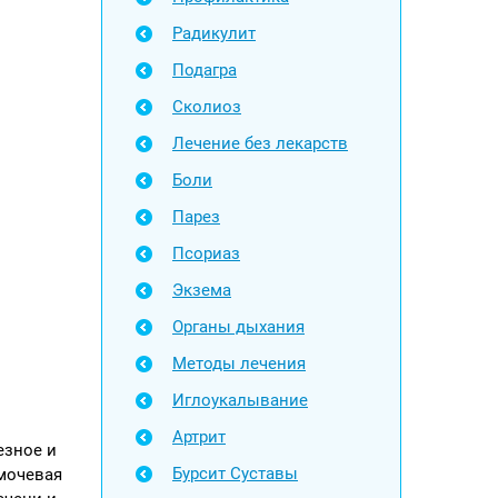
Радикулит
Подагра
Сколиоз
Лечение без лекарств
Боли
Парез
Псориаз
Экзема
Органы дыхания
Методы лечения
Иглоукалывание
Артрит
езное и
Бурсит Суставы
 мочевая