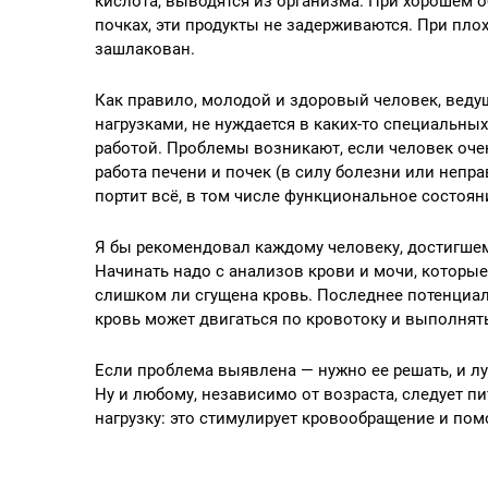
кислота, выводятся из организма. При хорошем о
почках, эти продукты не задерживаются. При пло
зашлакован.
Как правило, молодой и здоровый человек, вед
нагрузками, не нуждается в каких-то специальны
работой. Проблемы возникают, если человек очен
работа печени и почек (в силу болезни или непра
портит всё, в том числе функциональное состоян
Я бы рекомендовал каждому человеку, достигшему
Начинать надо с анализов крови и мочи, которые
слишком ли сгущена кровь. Последнее потенциал
кровь может двигаться по кровотоку и выполнят
Если проблема выявлена — нужно ее решать, и лу
Ну и любому, независимо от возраста, следует п
нагрузку: это стимулирует кровообращение и пом