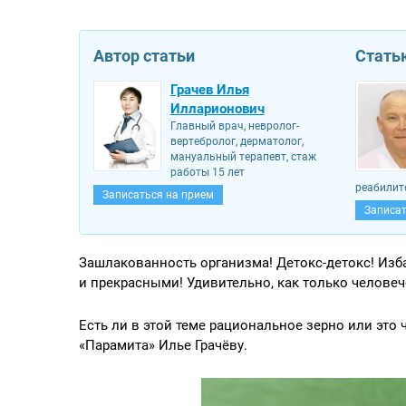
Автор статьи
Стать
Грачев Илья
Илларионович
Главный врач, невролог-
вертебролог, дерматолог,
мануальный терапевт, стаж
работы 15 лет
реабилит
Записаться на прием
Записат
Зашлакованность организма! Детокс-детокс! Из
и прекрасными! Удивительно, как только человеч
Есть ли в этой теме рациональное зерно или это
«Парамита» Илье Грачёву.