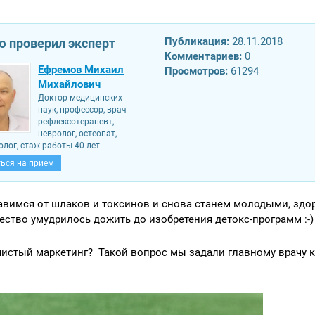
Публикация:
28.11.2018
ю проверил эксперт
Комментариев:
0
Ефремов Михаил
Просмотров:
61294
Михайлович
Доктор медицинских
наук, профессор, врач
рефлексотерапевт,
невролог, остеопат,
олог, стаж работы 40 лет
ься на прием
бавимся от шлаков и токсинов и снова станем молодыми, зд
ество умудрилось дожить до изобретения детокс-программ :-)
 чистый маркетинг? Такой вопрос мы задали главному врачу 