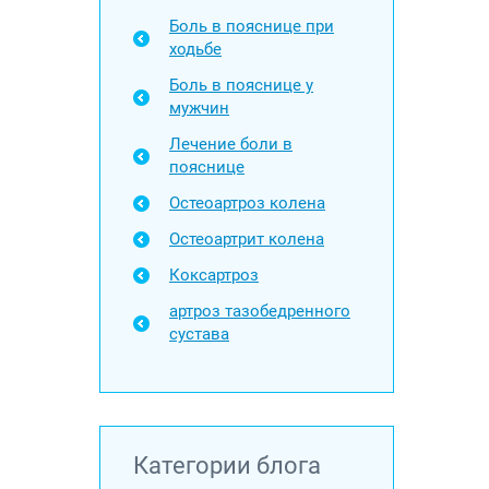
Боль в пояснице при
ходьбе
Боль в пояснице у
мужчин
Лечение боли в
пояснице
Остеоартроз колена
Остеоартрит колена
Коксартроз
артроз тазобедренного
сустава
Категории блога