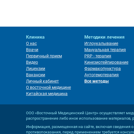
Клиника
Методики лечения
О нас
Иглоукалывание
Врачи
Мануальная терапия
Первичный прием
PRP - терапия
Видео
Кинезиотейпирование
Лицензии
Фармакопунктура
Вакансии
Аутогемотерапия
Личный кабинет
Все методы
О восточной медицине
Китайская медицина
ООО «Восточный Медицинский Центр» осуществляет мед
распространение либо иное использование материалов,
Информация, размещенная на сайте, включая сведения о ст
противопоказания, перед применением требуется консул