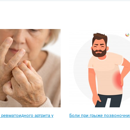
 ревматоидного артрита у
Боли при грыже позвоночни