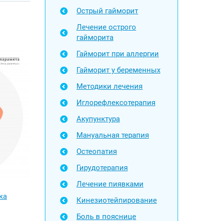
Острый гайморит
Лечение острого
гайморита
Гайморит при аллергии
Гайморит у беременных
Методики лечения
Иглорефлексотерапия
Акупунктура
Мануальная терапия
Остеопатия
Гирудотерапия
Лечение пиявками
ка
Кинезиотейпирование
Боль в пояснице