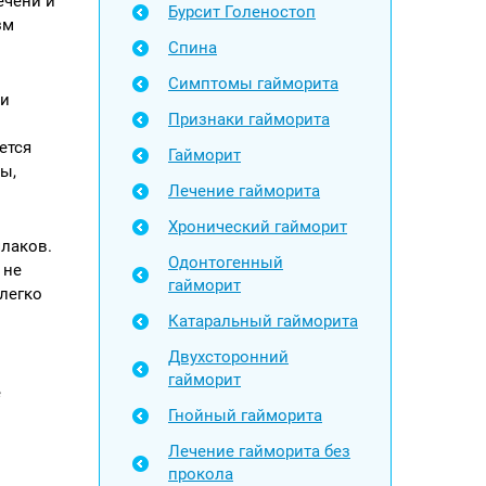
ечени и
Бурсит Голеностоп
зм
Спина
Симптомы гайморита
ми
Признаки гайморита
ется
Гайморит
ы,
Лечение гайморита
Хронический гайморит
шлаков.
Одонтогенный
 не
гайморит
легко
Катаральный гайморита
Двухсторонний
гайморит
е
Гнойный гайморита
Лечение гайморита без
прокола