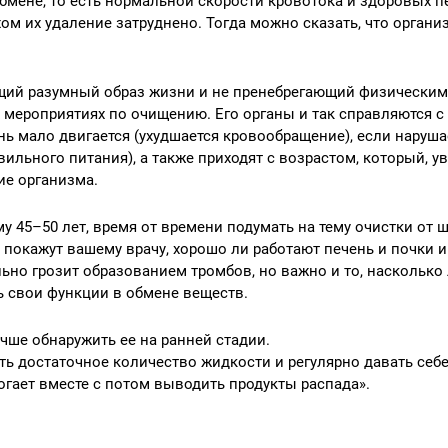
бмене, то есть нормальной скорости кровотока и здоровых п
хом их удаление затруднено. Тогда можно сказать, что органи
ущий разумный образ жизни и не пренебрегающий физически
х мероприятиях по очищению. Его органы и так справляются с
ь мало двигается (ухудшается кровообращение), если наруша
вильного питания), а также приходят с возрастом, который, ув
ие организма.
 45–50 лет, время от времени подумать на тему очистки от 
 покажут вашему врачу, хорошо ли работают печень и почки и
ьно грозит образованием тромбов, но важно и то, насколько 
ь свои функции в обмене веществ.
чше обнаружить ее на ранней стадии.
ить достаточное количество жидкости и регулярно давать себ
огает вместе с потом выводить продукты распада».