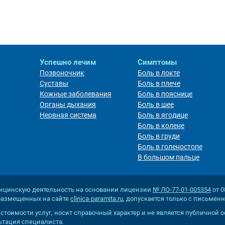
Успешно лечим
Симптомы
Позвоночник
Боль в локте
Суставы
Боль в плече
Кожные заболевания
Боль в пояснице
Органы дыхания
Боль в шее
Нервная система
Боль в ягодице
Боль в колене
Боль в груди
Боль в голеностопе
В большом пальце
ицинскую деятельность на основании лицензии
№ ЛО-77-01-005354
от 0
 размещенных на сайте
clinica-paramita.ru
, допускается только с письмен
оимости услуг, носит справочный характер и не является публичной офе
ьтация специалиста.