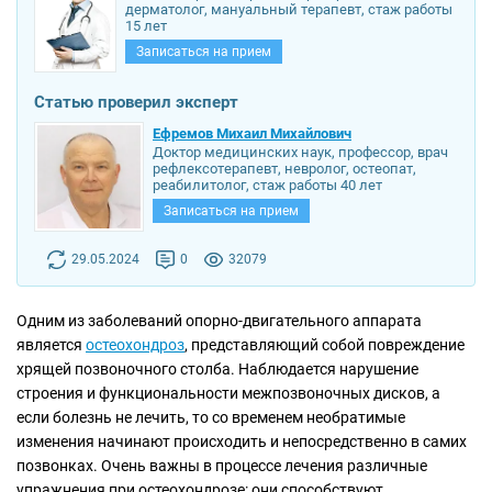
дерматолог, мануальный терапевт, стаж работы
15 лет
Записаться на прием
Статью проверил эксперт
Ефремов Михаил Михайлович
Доктор медицинских наук, профессор, врач
рефлексотерапевт, невролог, остеопат,
реабилитолог, стаж работы 40 лет
Записаться на прием
29.05.2024
0
32079
Одним из заболеваний опорно-двигательного аппарата
является
остеохондроз
, представляющий собой повреждение
хрящей позвоночного столба. Наблюдается нарушение
строения и функциональности межпозвоночных дисков, а
если болезнь не лечить, то со временем необратимые
изменения начинают происходить и непосредственно в самих
позвонках. Очень важны в процессе лечения различные
упражнения при остеохондрозе: они способствуют