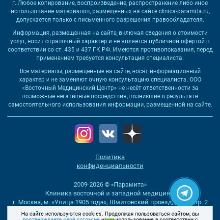
г. Любое копирование, воспроизведение, распространение либо иное
использование материалов, размещенных на сайте
clinica-paramita.ru
,
допускается только с письменного разрешения правообладателя.
Информация, размещенная на сайте, включая сведения о стоимости
услуг, носит справочный характер и не является публичной офертой в
соответствии со ст. 435 и 437 ГК РФ. Имеются противопоказания, перед
применением требуется консультация специалиста.
Все материалы, размещенные на сайте, носят информационный
характер и не заменяют очную консультацию специалиста. ООО
«Восточный Медицинский Центр» не несёт ответственности за
возможные негативные последствия, возникшие в результате
самостоятельного использования информации, размещенной на сайте.
Политика
конфиденциальности
2009-2026 © «Парамита»
Клиника восточной и западной медицины
г. Москва, м. «Улица 1905 года», Шмитовский проезд, д. 16, стр. 2
На сайте используются cookies. Продолжая пользоваться сайтом, вы
+7
(495) 198-06-06
подтверждаете своё согласие
на их использование в соответствии с