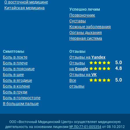
О восточной медицине
Китайская медицина
Успешно лечим
Позвоночник
Суставы
Кожные заболевания
Органы дыхания
Нервная система
Симптомы
Отзывы
Боль в локте
Отзывы на
Yandex
5.0
Боль в плече
Отзывы
4.8
Боль в пояснице
на
Google
Боль в шее
Отзывы на
VK
5.0
Боль в ягодице
Все
Боль в колене
отзывы
Боль в груди
Боль в голеностопе
В большом пальце
ООО «Восточный Медицинский Центр» осуществляет медицинскую
деятельность на основании лицензии
№ ЛО-77-01-005354
от 08.10.2012