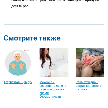
десять раз.
Смотрите также
Артрит пальцев рук
Можно ли
Ревматоидный
безопасно лечить
артрит коленного
остеохондроз во
сустава
время
беременности